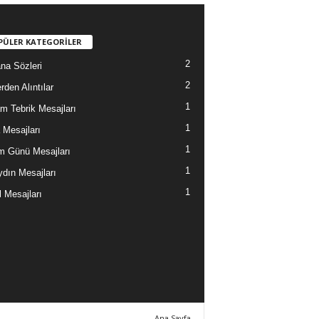
PÜLER KATEGORİLER
2
na Sözleri
2
rden Alıntılar
1
m Tebrik Mesajları
1
Mesajları
1
 Günü Mesajları
1
dın Mesajları
1
l Mesajları
Ana Sayfa