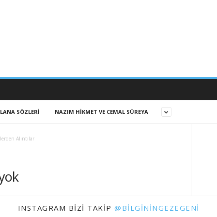
LANA SÖZLERI
NAZIM HIKMET VE CEMAL SÜREYA
erden Alıntılar
 yok
INSTAGRAM BIZI TAKIP
@BILGININGEZEGENI