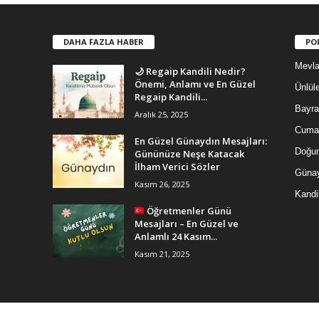
DAHA FAZLA HABER
PO
Mevla
🌙 Regaip Kandili Nedir?
Önemi, Anlamı ve En Güzel
Ünlüle
Regaip Kandili...
Bayra
Aralık 25, 2025
Cuma 
En Güzel Günaydın Mesajları:
Doğum
Gününüze Neşe Katacak
İlham Verici Sözler
Günay
Kasım 26, 2025
Kandi
Öğretmenler Günü
Mesajları – En Güzel ve
Anlamlı 24 Kasım...
Kasım 21, 2025