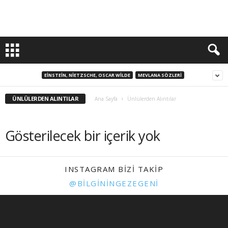
EINSTEIN, NIETZSCHE, OSCAR WILDE
MEVLANA SÖZLERI
ÜNLÜLERDEN ALINTILAR
Ana Sayfa
Ünlülerden Alıntılar
Gösterilecek bir içerik yok
INSTAGRAM BIZI TAKIP
@BILGININGEZEGENI