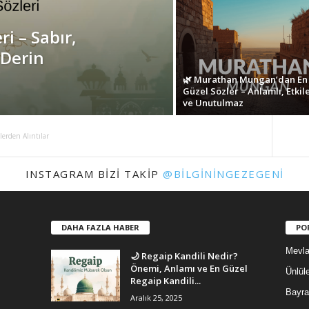
i – Sabır,
Derin
🌿 Murathan Mungan’dan En
Güzel Sözler – Anlamlı, Etkile
ve Unutulmaz
erden Alıntılar
INSTAGRAM BIZI TAKIP
@BILGININGEZEGENI
DAHA FAZLA HABER
PO
Mevla
🌙 Regaip Kandili Nedir?
Önemi, Anlamı ve En Güzel
Ünlüle
Regaip Kandili...
Bayra
Aralık 25, 2025