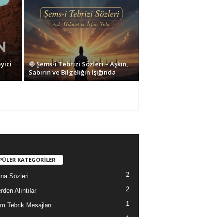
yici
🌞 Şems-i Tebrizi Sözleri – Aşkın,
Sabırın ve Bilgeliğin Işığında
PÜLER KATEGORİLER
2
na Sözleri
2
rden Alıntılar
1
m Tebrik Mesajları