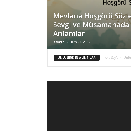
Mevlana Hoşgörü Sözler
Sevgi ve Müsamahada 
Anlamlar
admin
-
Ekim 28, 2025
ÜNLÜLERDEN ALINTILAR
Ana Sayfa
Ünlül