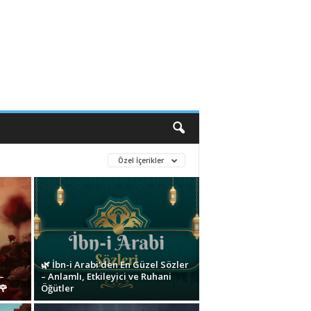
Özel İçerikler
🌿 İbn-i Arabi’den En Güzel Sözler
–
– Anlamlı, Etkileyici ve Ruhani
🌹
Öğütler