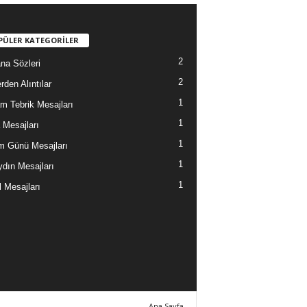
PÜLER KATEGORİLER
2
na Sözleri
2
rden Alıntılar
1
m Tebrik Mesajları
1
Mesajları
1
 Günü Mesajları
1
dın Mesajları
1
l Mesajları
Ana Sayfa