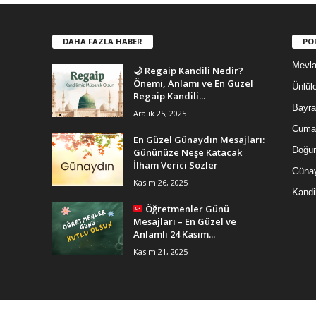
DAHA FAZLA HABER
PO
Mevla
🌙 Regaip Kandili Nedir?
Önemi, Anlamı ve En Güzel
Ünlüle
Regaip Kandili...
Bayra
Aralık 25, 2025
Cuma 
En Güzel Günaydın Mesajları:
Doğum
Gününüze Neşe Katacak
İlham Verici Sözler
Günay
Kasım 26, 2025
Kandi
Öğretmenler Günü
Mesajları – En Güzel ve
Anlamlı 24 Kasım...
Kasım 21, 2025