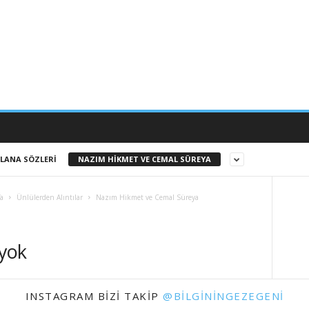
LANA SÖZLERI
NAZIM HIKMET VE CEMAL SÜREYA
fa
Ünlülerden Alıntılar
Nazım Hikmet ve Cemal Süreya
 yok
INSTAGRAM BIZI TAKIP
@BILGININGEZEGENI