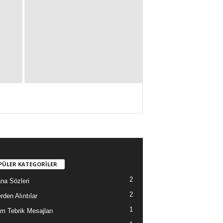
PÜLER KATEGORİLER
2
na Sözleri
2
rden Alıntılar
1
m Tebrik Mesajları