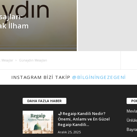
ajları:
ak İlham
 Mesajlar
Günaydın Mesajları
INSTAGRAM BIZI TAKIP
@BILGININGEZEGENI
DAHA FAZLA HABER
PO
Mevla
🌙 Regaip Kandili Nedir?
Önemi, Anlamı ve En Güzel
Ünlüle
Regaip Kandili...
Bayra
Aralık 25, 2025