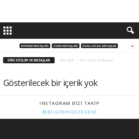
BAYRAM MESAJLARI
CUMA MESAJLARI
DUALI GÜZEL MESAJLAR
DINI SÖZLER VE MESAJLAR
Ana Sayfa
Dini Sözler ve Mesajlar
Gösterilecek bir içerik yok
INSTAGRAM BIZI TAKIP
@BILGININGEZEGENI