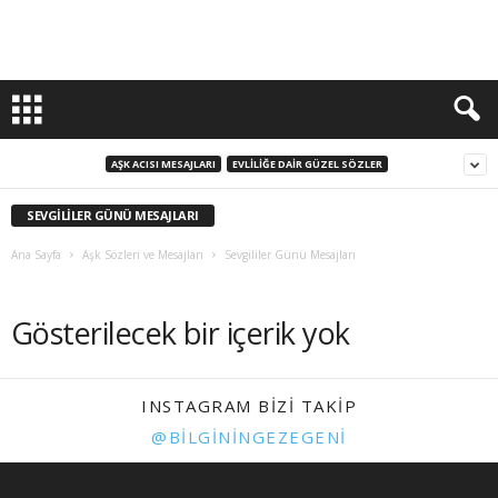
AŞK ACISI MESAJLARI
EVLILIĞE DAIR GÜZEL SÖZLER
SEVGILILER GÜNÜ MESAJLARI
Ana Sayfa
Aşk Sözleri ve Mesajları
Sevgililer Günü Mesajları
Gösterilecek bir içerik yok
INSTAGRAM BIZI TAKIP
@BILGININGEZEGENI